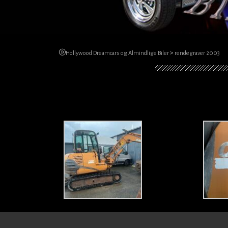
>
Hollywood Dreamcars og Almindlige Biler
rendegraver 2003
rendegraver 2003
Rendegraver XC50 2003 pris 101