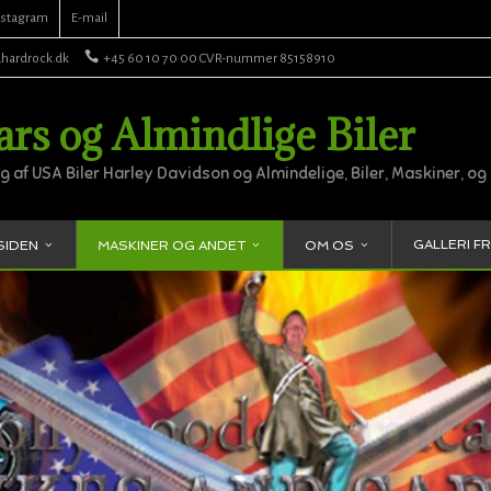
nstagram
E-mail
hardrock.dk
+45 60 10 70 00 CVR-nummer 85158910
s og Almindlige Biler
 af USA Biler Harley Davidson og Almindelige, Biler, Maskiner, og 
GALLERI FR
SIDEN
MASKINER OG ANDET
OM OS