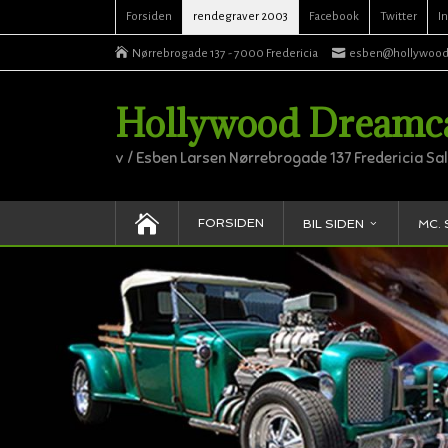
Forsiden
rendegraver 2003
Facebook
Twitter
I
Nørrebrogade 137 - 7000 Fredericia
esben@hollywood
Hollywood Dreamcar
v / Esben Larsen Nørrebrogade 137 Fredericia Salg
FORSIDEN
BIL SIDEN
MC. 